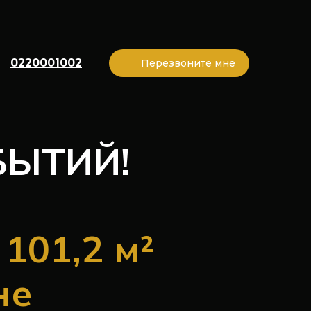
0220001002
Перезвоните мне
БЫТИЙ!
101,2 м²
не