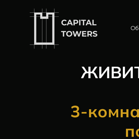
Об
ЖИВИТ
3-комна
п