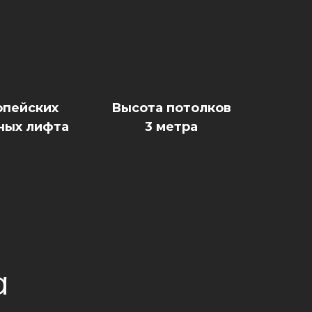
опейских
Высота потолков
ных лифта
3 метра
а