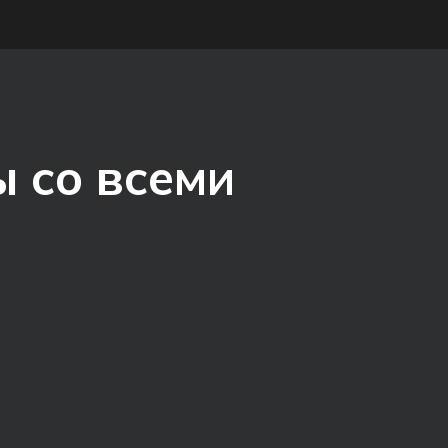
 со всеми
в