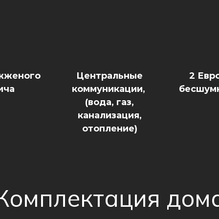
 жженого
Центральные
2 Евр
ича
коммуникации,
бесшум
(вода, газ,
канализация,
отопление)
Комплектация дом