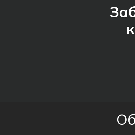
Заб
к
Об